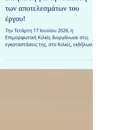
πραγματοποιήθηκε η
εκδήλωση για την διάδοση
των αποτελεσμάτων του
έργου!
Την Τετάρτη 17 Ιουνίου 2026, η
Επιμορφωτική Κιλκίς διοργάνωσε στις
εγκαταστάσεις της, στο Κιλκίς, εκδήλωση
διάδοσης των αποτελεσμάτων του
ευρωπαϊκού έργου In-DigiT – Inclusive and
responsible digitalisation in training, με
στόχο να παρουσιάσει πρακτικά εργαλεία
για μια πιο υπεύθυνη, συμπεριληπτική και
βιώσιμη χρήση της ψηφιακής
τεχνολογίας στην εκπαίδευση και την
κατάρτιση. Η εκδήλωση έφερε στο
επίκεντρο ένα ζήτημα που αφορά όλο και
περισσότερο τους οργανισμούς