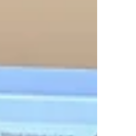
εκπαίδευσης: π