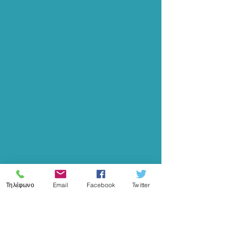
in Training (2024-1-FR01-KA220-ADU-
000245487), που πραγματοποιήθηκε στη
Ρώμη της Ιταλίας, στις 6 & 7 Μαΐου του
2026. Στη συνάντηση συμμετείχαν
εκπρόσωποι των οργανισμών του έργου
από τη Γαλλία, τη Βουλγαρία, την Ιταλία,
το Βέλγιο και την Ελλάδα, με στόχο την
ολοκλήρωση των τελευταίων σταδίων
υλοποίησης και τη συζήτηση για τη
διάδοση και αξιοποίηση των αποτελ
Τηλέφωνο
Email
Facebook
Twitter