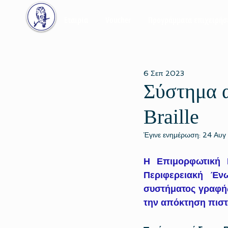
Εταιρία
Voucher
Προγράμματα επιχειρή
6 Σεπ 2023
Σύστημα 
Braille
Έγινε ενημέρωση:
24 Αυγ
Η Επιμορφωτική 
Περιφερειακή Ένω
συστήματος γραφής 
την απόκτηση πιστ