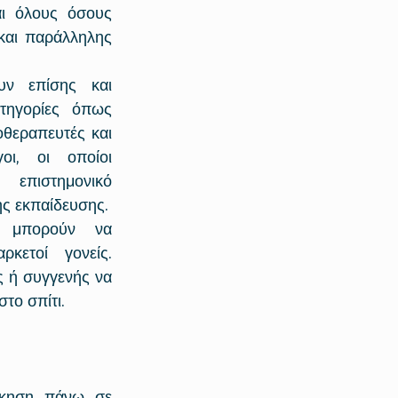
ι όλους όσους 
και παράλληλης 
υν επίσης και 
τηγορίες όπως 
οθεραπευτές και 
οι, οι οποίοι 
επιστημονικό 
ής εκπαίδευσης.
κετοί γονείς. 
 ή συγγενής να 
το σπίτι.
σκηση πάνω σε 