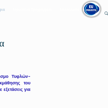
ρια
Ευρωπαϊκά Προγράμματα
Επικοινωνία
α
εσμο Τυφλών-
κμάθησης του 
εξετάσεις για 