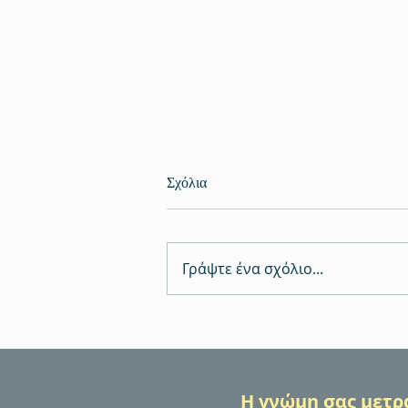
Σχόλια
Γράψτε ένα σχόλιο...
Εκπαίδευση Πρώτων Βοηθειών
BLS/AED – γιατί η γνώση
μπορεί να σώσει μια ζωή
Η γνώμη σας μετρά