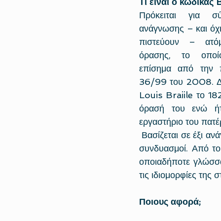
Τι είναι ο κώδικας Br
Πρόκειται για σ
ανάγνωσης – και όχ
πιστεύουν – ατό
όρασης, το οποίο
επίσημα από την π
36/99 του 2008. Δη
Louis Braiile το 18
όρασή του ενώ ήτ
εργαστήριο του πατέ
 Βασίζεται σε έξι ανάγλυφες κουκίδες, το λεγόμενο εξάστιγμο, από τις οποίες προκύπτουν 63 
συνδυασμοί. Από το
οποιαδήποτε γλώσσα,
τις ιδιομορφίες της 
Ποιους αφορά;