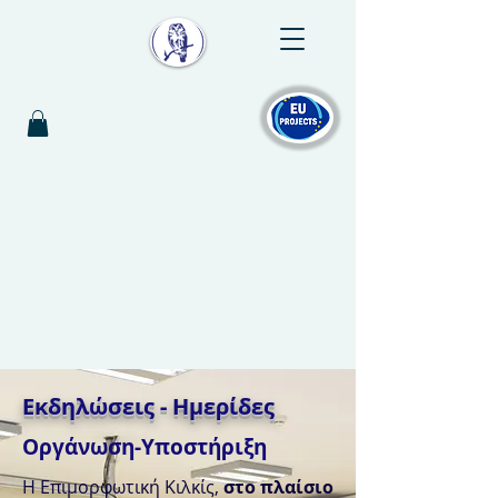
Εκδηλώσεις - Ημερίδες
Οργάνωση-Υποστήριξη
Η Επιμορφωτική Κιλκίς,
στο πλαίσιο