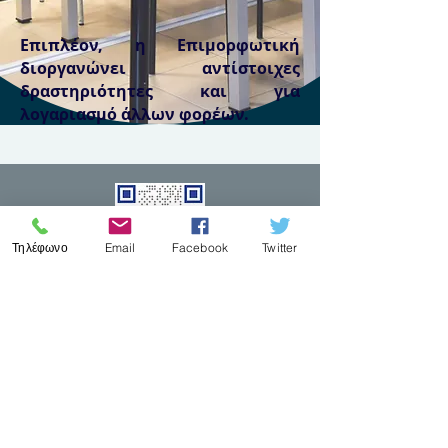
Επιπλέον, η Επιμορφωτική
διοργανώνει αντίστοιχες
δραστηριότητες και για
λογαριασμό άλλων φορέων.
Τηλέφωνο
Email
Facebook
Twitter
Η γνώμη σας μετράει!
Αξιολογείστε τις υπηρεσίες
μας