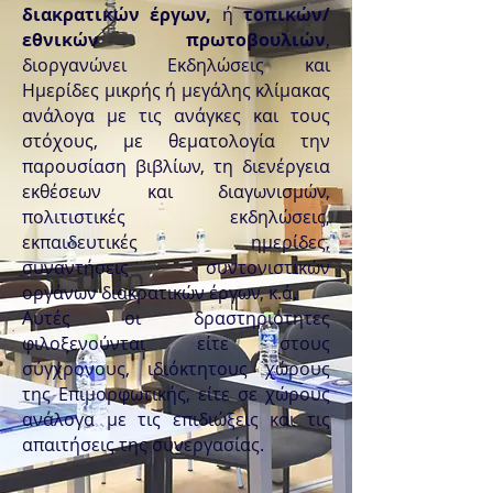
διακρατικών έργων,
ή
τοπικών/
εθνικών πρωτοβουλιών
,
διοργανώνει Εκδηλώσεις και
Σύνδεση
Ημερίδες μικρής ή μεγάλης κλίμακας
ανάλογα με τις ανάγκες και τους
στόχους, με θεματολογία την
παρουσίαση βιβλίων, τη διενέργεια
εκθέσεων και διαγωνισμών,
πολιτιστικές εκδηλώσεις,
εκπαιδευτικές ημερίδες,
συναντήσεις συντονιστικών
οργάνων διακρατικών έργων, κ.ά.
Αυτές οι δραστηριότητες
φιλοξενούνται είτε στους
σύγχρονους, ιδιόκτητους χώρους
της Επιμορφωτικής, είτε σε χώρους
ανάλογα με τις επιδιώξεις και τις
απαιτήσεις της συνεργασίας.