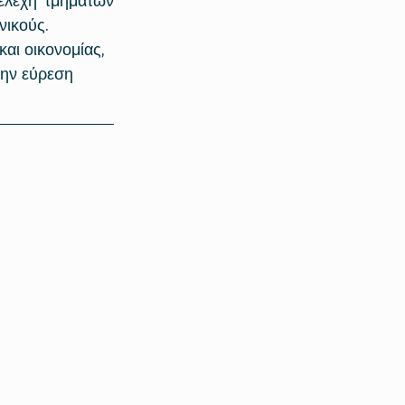
ελέχη τμημάτων 
νικούς.
αι οικονομίας, 
την εύρεση 