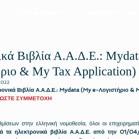
σεων
Πρόσθετες Υπηρεσίες
Κέντρο Πληροφόρησης
Σεμινά
κά Βιβλία Α.Α.Δ.Ε.: Myda
ριο & My Tax Application)
 2022
νικά Βιβλία Α.Α.Δ.Ε.: Mydata (My e-Λογιστήριο & 
ΩΣΤΕ ΣΥΜΜΕΤΟΧΗ
ίσεων στην ελληνική νομοθεσία, όλοι οι επιχειρηματί
ά τα ηλεκτρονικά βιβλία Α.Α.Δ.Ε. από την 01/04