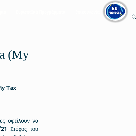
ρια
Ευρωπαϊκά Προγράμματα
Επικοινωνία
ta (My
My Tax 
ες οφείλουν να 
/21
. Στόχος του 