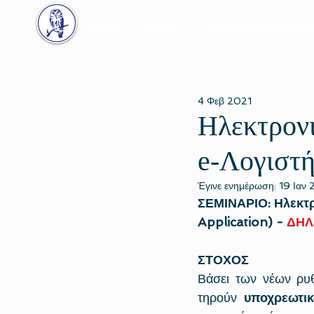
Εταιρία
Voucher
Προγράμματα επιχειρή
4 Φεβ 2021
Ηλεκτρονι
e-Λογιστή
Έγινε ενημέρωση:
19 Ιαν
ΣΕΜΙΝΑΡΙΟ: Ηλεκτρο
Application) - 
ΔΗΛ
ΣΤΟΧΟΣ
Βάσει των νέων ρυθμ
τηρούν 
υποχρεωτικ