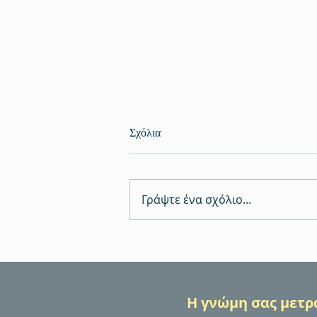
Σχόλια
Γράψτε ένα σχόλιο...
Εκπαίδευση Πρώτων Βοηθειών
BLS/AED – γιατί η γνώση
μπορεί να σώσει μια ζωή
Η γνώμη σας μετρά