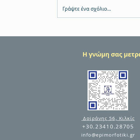
Γράψτε ένα σχόλιο...
Πιστοποίηση αγροτών: το
απαραίτητο «διαβατήριο» για τη
νόμιμη και σύγχρονη αγροτική
παραγωγή
Η γνώμη σας μετρά
Δοϊράνης 56, Κιλκίς
+30.23410.28705
info@epimorfotiki.gr