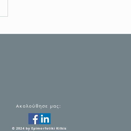
ΠΙΜΟΡΦΩΤΙΚΗ ΚΙΛΚΙΣ
αμβάνει την υλοποίηση
εων του ευρωπαϊκού έργου
NTEER II για την
υση της Πολιτικής
τασίας
Ακολούθησε μας:
​© 2024 by Epimorfotiki Kilkis