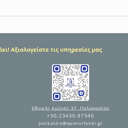
Εκπαίδευση Πρώτων Βοηθειών
Η Ε
BLS/AED – γιατί η γνώση
αναλ
μπορεί να σώσει μια ζωή
δράσ
VOLU
ει! Αξιολογείστε τις υπηρεσίες μας
ενίσχ
Προσ
Εθνικής Αμύνης 37, Πολύκαστρο
+30.23430.97340
polikastro@epimorfotiki.gr