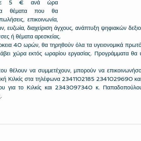
ς με 5 € ανά ώρα 
τα θέματα που θα 
πωλήσεις, επικοινωνία, 
, ευζωία, διαχείριση άγχους, ανάπτυξη ψηφιακών δεξιοτ
σες ή θέματα αρεσκείας. 
άρκεια 40 ωρών, θα τηρηθούν όλα τα υγειονομικά πρωτό
λάβει χώρα εκτός ωραρίου εργασίας. Προγράμματα θα 
που θέλουν να συμμετέχουν, μπορούν να επικοινωνήσ
κή Κιλκίς στα τηλέφωνα 2341102185 2341029690 κα
δου για το Κιλκίς και 2343097340 κ. Παπαδοπούλου 
.