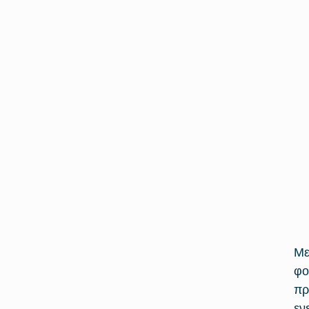
Με
φο
πρ
εν