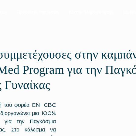
σεων
Πρόσθετες Υπηρεσίες
Κέντρο Πληροφόρησης
Σεμινά
συμμετέχουσες στην καμπάν
Med Program για την Παγκ
 Γυναίκας
χή του φορέα ENI CBC 
οργανώνει μια 100% 
α για την Παγκόσμια 
ας. Στο κάλεσμα να 