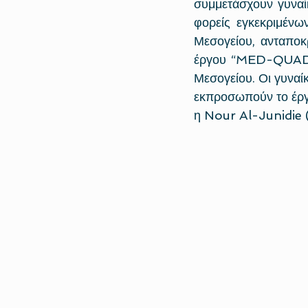
συμμετάσχουν γυναί
φορείς εγκεκριμένω
Μεσογείου, ανταποκρ
έργου “MED-QUAD” π
Μεσογείου. Οι γυναί
εκπροσωπούν το έργο
η Nour Al-Junidie (