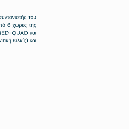
συντονιστής του 
ό 6 χώρες της 
υ MED-QUAD και 
κή Κιλκίς) και 