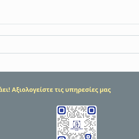
Εκπαίδευση Πρώτων Βοηθειών
Η Ε
BLS/AED – γιατί η γνώση
αναλ
μπορεί να σώσει μια ζωή
δράσ
VOLU
ει! Αξιολογείστε τις υπηρεσίες μας
ενίσχ
Προσ