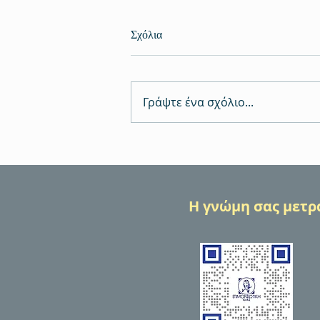
Σχόλια
Γράψτε ένα σχόλιο...
Πιστοποίηση αγροτών: το
απαραίτητο «διαβατήριο» για τη
νόμιμη και σύγχρονη αγροτική
παραγωγή
Η γνώμη σας μετρά