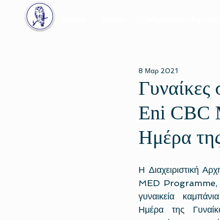
Εταιρία
Voucher
Προγράμματα επιχειρή
8 Μαρ 2021
Γυναίκες 
Eni CBC 
Ημέρα της
Η Διαχειριστική Αρ
MED Programme, δι
γυναικεία καμπάνι
Ημέρα της Γυναίκ