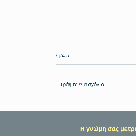
Σχόλια
Γράψτε ένα σχόλιο...
Πιστοποίηση αγροτών: το
απαραίτητο «διαβατήριο» για τη
νόμιμη και σύγχρονη αγροτική
παραγωγή
Η γνώμη σας μετρά