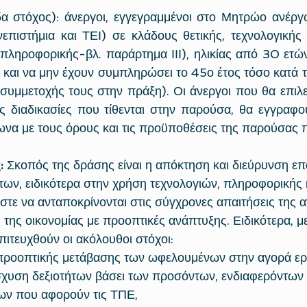
α στόχος): άνεργοι, εγγεγραμμένοι στο Μητρώο ανέργω
επιστήμια και ΤΕΙ) σε κλάδους θετικής, τεχνολογικής κ
πληροφορικής-βλ. παράρτημα ΙΙΙ), ηλικίας από 30 ετών
 και να μην έχουν συμπληρώσει το 45ο έτος τόσο κατά τη
 συμμετοχής τους στην πράξη). Οι άνεργοι που θα επιλ
τις διαδικασίες που τίθενται στην παρούσα, θα εγγραφ
α με τους όρους και τις προϋποθέσεις της παρούσας 
:
 Σκοπός της δράσης είναι η απόκτηση και διεύρυνση ε
των, ειδικότερα στην χρήση τεχνολογιών, πληροφορικής 
στε να ανταποκρίνονται στις σύγχρονες απαιτήσεις της 
 της οικονομίας με προοπτικές ανάπτυξης. Ειδικότερα, μ
πιτευχθούν οι ακόλουθοι στόχοι: 
 προοπτικής μετάβασης των ωφελουμένων στην αγορά εργ
σχυση δεξιοτήτων βάσει των προσόντων, ενδιαφερόντων 
ν που αφορούν τις ΤΠΕ,  