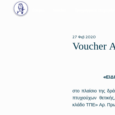
Εταιρία
Voucher
Προγράμματα επιχειρή
27 Φεβ 2020
Voucher Α
«ΕΙΔ
στο πλαίσιο της δ
πτυχιούχων θετικής
κλάδο ΤΠΕ» Αρ. Π