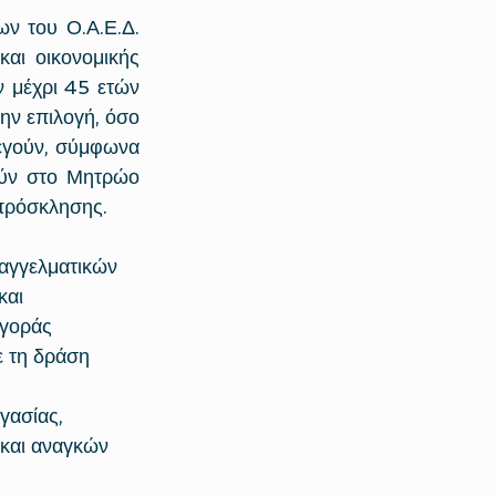
ν του Ο.Α.Ε.Δ. 
αι οικονομικής 
 μέχρι 45 ετών 
ν επιλογή, όσο 
εγούν, σύμφωνα 
ούν στο Μητρώο 
πρόσκλησης.
παγγελματικών 
και 
αγοράς 
ε τη δράση 
ασίας,  
και αναγκών 