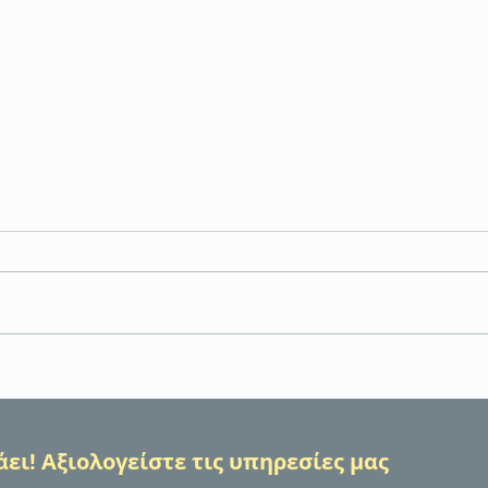
Εκπαίδευση Πρώτων Βοηθειών
Η Ε
BLS/AED – γιατί η γνώση
αναλ
μπορεί να σώσει μια ζωή
δράσ
VOLU
ει! Αξιολογείστε τις υπηρεσίες μας
ενίσχ
Προσ