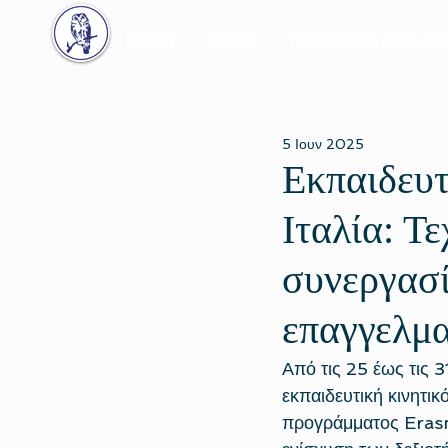
Εταιρία
Voucher
Προγράμματα επιχειρή
5 Ιουν 2025
Εκπαιδευτ
Ιταλία: Τ
συνεργασί
επαγγελμα
Από τις 25 έως τις 
εκπαιδευτική κινητι
προγράμματος Erasm