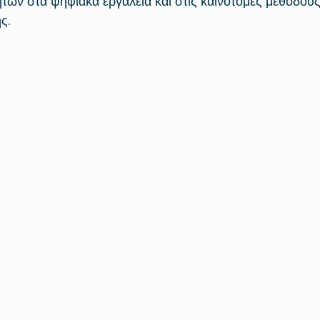
ήτων στα ψηφιακά εργαλεία και στις καινοτόμες μεθόδους
ς.