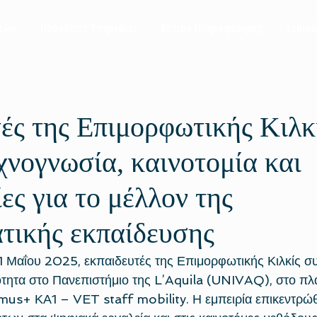
σεων
Πρόσθετες Υπηρεσίες
Κέντρο Πληροφόρησης
Σεμινά
ές της Επιμορφωτικής Κιλκ
εχνογνωσία, καινοτομία και
ες για το μέλλον της
τικής εκπαίδευσης
31 Μαΐου 2025, εκπαιδευτές της Επιμορφωτικής Κιλκίς συ
κότητα στο Πανεπιστήμιο της L’Aquila (UNIVAQ), στο πλα
us+ ΚΑ1 – VET staff mobility. Η εμπειρία επικεντρώθ