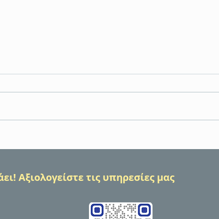
Το MED-QUAD αξιοποίησε
Το Δ
εργαλεία Καινοτομίας για τον
ανέδε
πολιτισμό και το νερό σε 6
αντί
χώρες της Μεσογείου
QUAD
ει! Αξιολογείστε τις υπηρεσίες μας