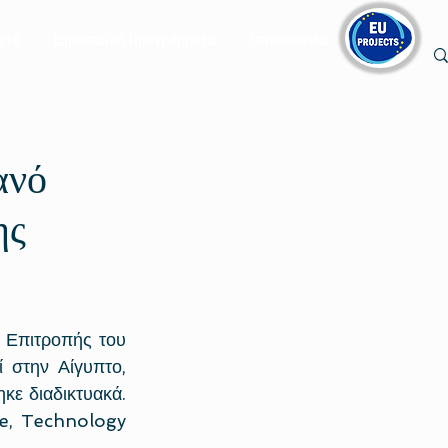
ρια
Ευρωπαϊκά Προγράμματα
Επικοινωνία
ανό
ης
 Επιτροπής του 
 στην Αίγυπτο, 
 διαδικτυακά. 
e, Technology 