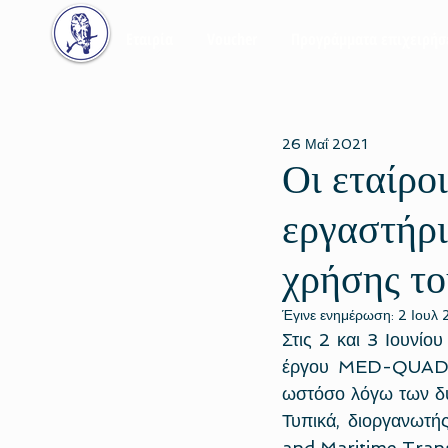
Εταιρία
Voucher
Προγράμματα επιχειρή
26 Μαΐ 2021
Οι εταίρο
εργαστήρι
χρήσης το
Έγινε ενημέρωση:
2 Ιουλ
Στις 2 και 3 Ιουνίο
έργου 
MED-QUA
ωστόσο λόγω των δύ
Τυπικά, διοργανωτ
and Maritime Tran