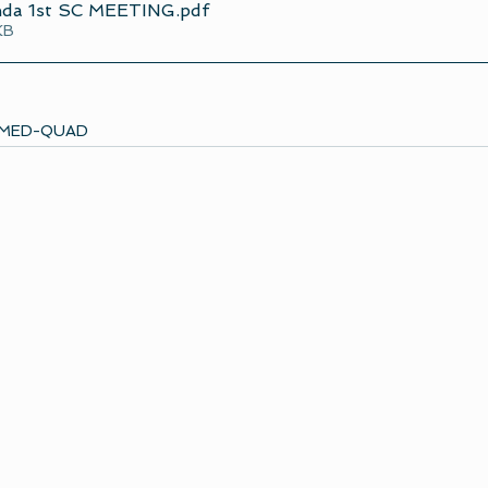
nda 1st SC MEETING
.pdf
KB
MED-QUAD