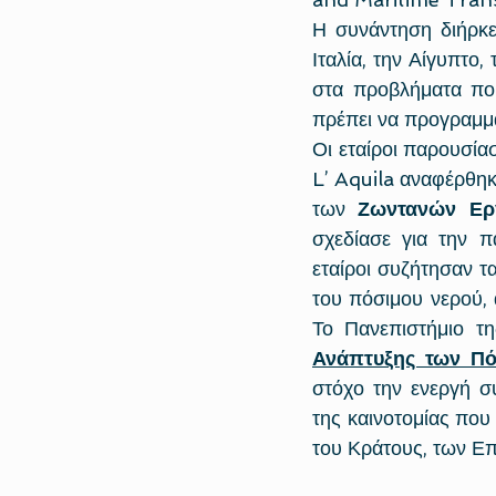
Η συνάντηση διήρκεσ
Ιταλία, την Αίγυπτο,
στα προβλήματα πο
πρέπει να προγραμμα
Οι εταίροι παρουσία
L’ Aquila αναφέρθηκ
των 
Ζωντανών Ερ
σχεδίασε για την π
εταίροι συζήτησαν τα
του πόσιμου νερού, 
Το Πανεπιστήμιο τ
Ανάπτυξης των Π
στόχο την ενεργή σ
της καινοτομίας που
του Κράτους, των Επ