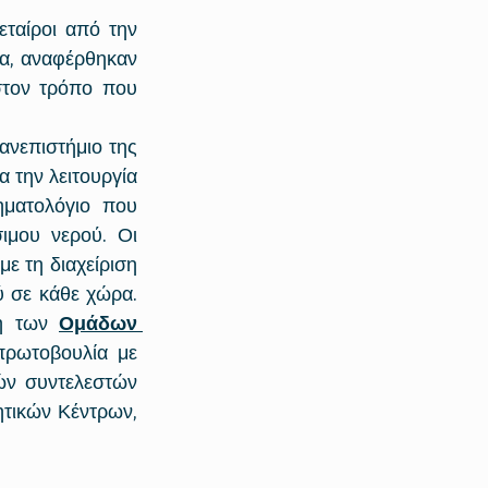
ταίροι από την 
δα, αναφέρθηκαν 
τον τρόπο που 
νεπιστήμιο της 
 την λειτουργία 
ματολόγιο που 
μου νερού. Οι 
ε τη διαχείριση 
 σε κάθε χώρα. 
η των 
Ομάδων 
πρωτοβουλία με 
ν συντελεστών 
τικών Κέντρων, 