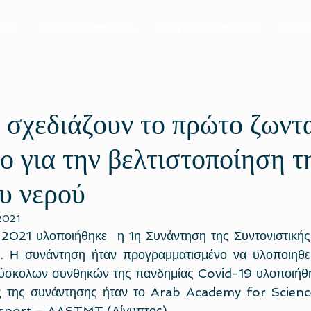
σεων
Πρόσθετες Υπηρεσίες
Κέντρο Πληροφόρησης
Σεμινά
ι σχεδιάζουν το πρώτο ζωντ
ο για την βελτιστοποίηση τ
υ νερού
 2021
υ 2021 υλοποιήθηκε  η 1η Συνάντηση της Συντονιστικής
D
. Η συνάντηση ήταν προγραμματισμένο να υλοποιηθεί
σκολων συνθηκών της πανδημίας Covid-19 υλοποιήθηκε
ής της συνάντησης ήταν το Arab Academy for Scienc
sport – AASTMT (Αίγυπτος). 