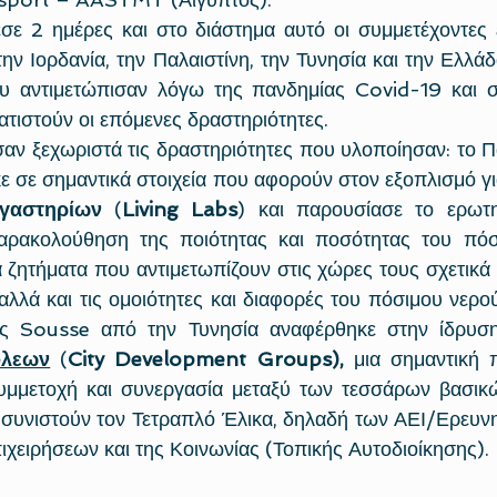
ε 2 ημέρες και στο διάστημα αυτό οι συμμετέχοντες ε
 την Ιορδανία, την Παλαιστίνη, την Τυνησία και την Ελλά
υ αντιμετώπισαν λόγω της πανδημίας Covid-19 και σ
τιστούν οι επόμενες δραστηριότητες.
σαν ξεχωριστά τις δραστηριότητες που υλοποίησαν: το Πα
ε σε σημαντικά στοιχεία που αφορούν στον εξοπλισμό για
γαστηρίων
 (
Living Labs
) και παρουσίασε το ερωτη
αρακολούθηση της ποιότητας και ποσότητας του πόσι
 ζητήματα που αντιμετωπίζουν στις χώρες τους σχετικά μ
αλλά και τις ομοιότητες και διαφορές του πόσιμου νερού
ης Sousse από την Τυνησία αναφέρθηκε στην ίδρυσ
όλεων
 (
City Development Groups), 
μια σημαντική 
υμμετοχή και συνεργασία μεταξύ των τεσσάρων βασικώ
 συνιστούν τον Τετραπλό Έλικα, δηλαδή των ΑΕΙ/Ερευνη
ιχειρήσεων και της Κοινωνίας (Τοπικής Αυτοδιοίκησης).